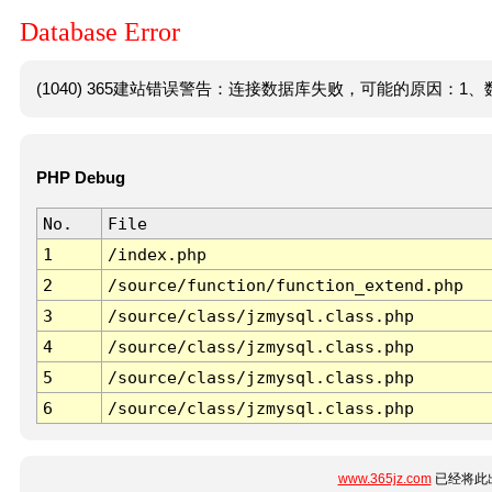
Database Error
(1040) 365建站错误警告：连接数据库失败，可能的原因：1、数
PHP Debug
No.
File
1
/index.php
2
/source/function/function_extend.php
3
/source/class/jzmysql.class.php
4
/source/class/jzmysql.class.php
5
/source/class/jzmysql.class.php
6
/source/class/jzmysql.class.php
www.365jz.com
已经将此