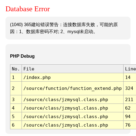
Database Error
(1040) 365建站错误警告：连接数据库失败，可能的原
因：1、数据库密码不对; 2、mysql未启动。
PHP Debug
No.
File
Line
1
/index.php
14
2
/source/function/function_extend.php
324
3
/source/class/jzmysql.class.php
211
4
/source/class/jzmysql.class.php
62
5
/source/class/jzmysql.class.php
94
6
/source/class/jzmysql.class.php
76