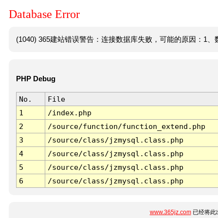
Database Error
(1040) 365建站错误警告：连接数据库失败，可能的原因：1、数
PHP Debug
No.
File
1
/index.php
2
/source/function/function_extend.php
3
/source/class/jzmysql.class.php
4
/source/class/jzmysql.class.php
5
/source/class/jzmysql.class.php
6
/source/class/jzmysql.class.php
www.365jz.com
已经将此