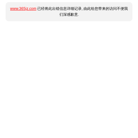
www.365jz.com
已经将此出错信息详细记录, 由此给您带来的访问不便我
们深感歉意.