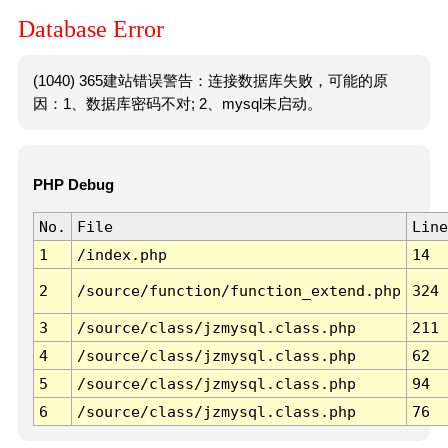
Database Error
(1040) 365建站错误警告：连接数据库失败，可能的原
因：1、数据库密码不对; 2、mysql未启动。
PHP Debug
No.
File
Line
1
/index.php
14
2
/source/function/function_extend.php
324
3
/source/class/jzmysql.class.php
211
4
/source/class/jzmysql.class.php
62
5
/source/class/jzmysql.class.php
94
6
/source/class/jzmysql.class.php
76