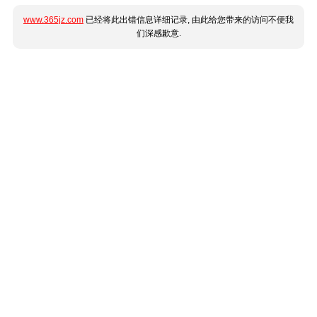
www.365jz.com
已经将此出错信息详细记录, 由此给您带来的访问不便我
们深感歉意.